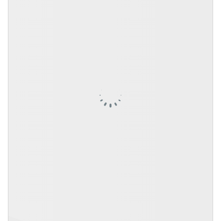
İstanbulSMD
Haberler
Etkinlikler
Projeler
Bültenler