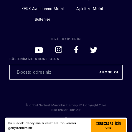
KVKK Aydınlanma Metni
Açık Rıza Metni
Bültenler
BIZI TAKIP EDIN
BÜLTENIMIZE ABONE OLUN
İstanbul Serbest Mimarlar Derneği © Copyright 2026
Tüm hakları saklıdır.
Bu sitedeki deneyiminizi çerezlere izin vererek
ÇEREZLERE IZIN
geliştirebilirsiniz.
VER