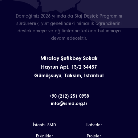
Derneğimiz 2026 yılında da Staj Destek Programını
sürdürerek, yurt genelindeki mimarlık öğrencilerini
desteklemeye ve eğitimlerine katkıda bulunmaya
devam edecektir.
Miralay Şefikbey Sokak
Hayrun Apt. 13/2 34437
Gümüşsuyu, Taksim, İstanbul
+90 (212) 251 0958
info@ismd.org.tr
İstanbulSMD
Haberler
Etkinlikler
Projeler