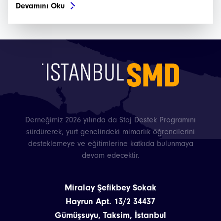
Devamını Oku
Derneğimiz 2026 yılında da Staj Destek Programını
sürdürerek, yurt genelindeki mimarlık öğrencilerini
desteklemeye ve eğitimlerine katkıda bulunmaya
devam edecektir.
Miralay Şefikbey Sokak
Hayrun Apt. 13/2 34437
Gümüşsuyu, Taksim, İstanbul