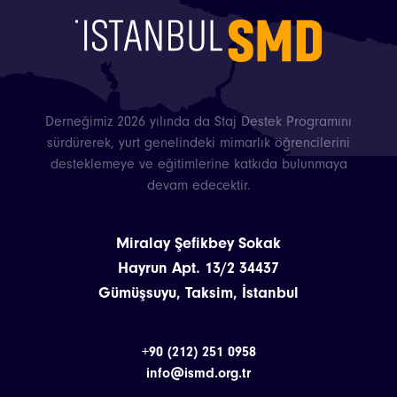
Derneğimiz 2026 yılında da Staj Destek Programını
sürdürerek, yurt genelindeki mimarlık öğrencilerini
desteklemeye ve eğitimlerine katkıda bulunmaya
devam edecektir.
Miralay Şefikbey Sokak
Hayrun Apt. 13/2 34437
Gümüşsuyu, Taksim, İstanbul
+90 (212) 251 0958
info@ismd.org.tr