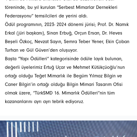
töreninde, bu yıl kurulan “Serbest Mimarlar Dernekleri
Federasyonu” temsilcileri de yerini aldı.
Ödül programının, 2023- 2024 dönemi jürisi; Prof. Dr. Namık
Erkal (jüri başkanı), Sinan Erbuğ, Orçun Ersan, Dr. Heves
Beşeli Özkoç, Nevzat Sayın, Semra Teber Yener, Ekin Çoban
Turhan ve Gül Güven’den oluşuyor.
Başta “Yapı Ödülleri” kategorisinde ödüle layık bulunan,
değerli üyelerimiz Ertuğ Uçar ve Mehmet Kütükçüoğlu’nun
ortağı olduğu Teğet Mimarlık ile Begüm Yılmaz Bilgin ve
Caner Bilgin’in ortağı olduğu Bilgin Mimari Tasarım Ofisi
olmak üzere, “TürkSMD 16. Mimarlık Ödülleri”nin tüm
kazananlarını ayrı ayrı tebrik ediyoruz.