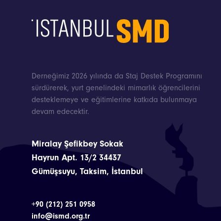
Derneğimiz 2026 yılında da Staj Destek Programını
sürdürerek, yurt genelindeki mimarlık öğrencilerini
desteklemeye ve eğitimlerine katkıda bulunmaya
devam edecektir.
Miralay Şefikbey Sokak
Hayrun Apt. 13/2 34437
Gümüşsuyu, Taksim, İstanbul
+90 (212) 251 0958
info@ismd.org.tr