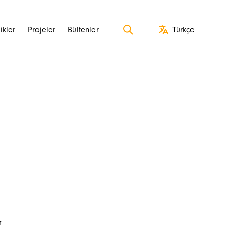
likler
Projeler
Bültenler
r