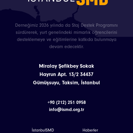
Derneğimiz 2026 yılında da Staj Destek Programını
sürdürerek, yurt genelindeki mimarlık öğrencilerini
desteklemeye ve eğitimlerine katkıda bulunmaya
devam edecektir.
Miralay Şefikbey Sokak
Hayrun Apt. 13/2 34437
Gümüşsuyu, Taksim, İstanbul
+90 (212) 251 0958
info@ismd.org.tr
İstanbulSMD
Haberler