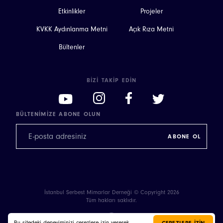
Etkinlikler
Projeler
KVKK Aydınlanma Metni
Açık Rıza Metni
Bültenler
BIZI TAKIP EDIN
BÜLTENIMIZE ABONE OLUN
İstanbul Serbest Mimarlar Derneği © Copyright 2026
Tüm hakları saklıdır.
Bu sitedeki deneyiminizi çerezlere izin vererek