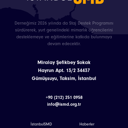
Etkinlikler
Projeler
Derneğimiz 2026 yılında da Staj Destek Programını
sürdürerek, yurt genelindeki mimarlık öğrencilerini
Bültenler
desteklemeye ve eğitimlerine katkıda bulunmaya
devam edecektir.
Miralay Şefikbey Sokak
Hayrun Apt. 13/2 34437
Gümüşsuyu, Taksim, İstanbul
+90 (212) 251 0958
info@ismd.org.tr
İstanbulSMD
Haberler