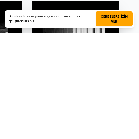
Bu sitedeki deneyiminizi çerezlere izin vererek
ÇEREZLERE IZIN
geliştirebilirsiniz.
VER
Bülten No.5
Ekim - Kasım / 2025