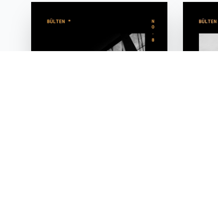
Bülten No.8
Bülten
Nisan - Mayıs / 2026
Şubat - M